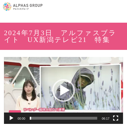
2024年7月3日 アルファスブラ
イト UX新潟テレビ21 特集
動
画
プ
レ
ー
ヤ
ー
00:00
06:17