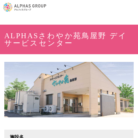
ALPHASさわやか苑鳥屋野 デイ
サービスセンター
施設名