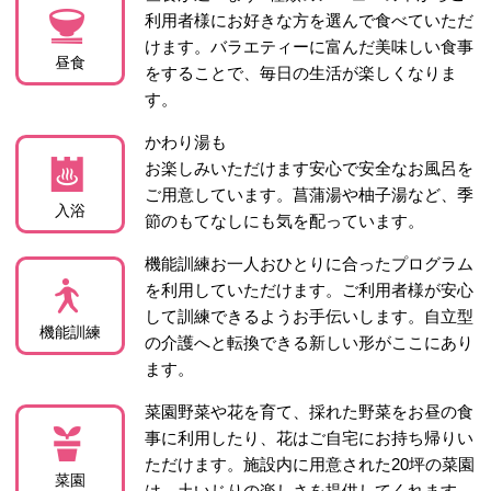
利用者様にお好きな方を選んで食べていただ
けます。バラエティーに富んだ美味しい食事
昼食
をすることで、毎日の生活が楽しくなりま
す。
かわり湯も
お楽しみいただけます安心で安全なお風呂を
ご用意しています。菖蒲湯や柚子湯など、季
入浴
節のもてなしにも気を配っています。
機能訓練お一人おひとりに合ったプログラム
を利用していただけます。ご利用者様が安心
して訓練できるようお手伝いします。自立型
機能訓練
の介護へと転換できる新しい形がここにあり
ます。
菜園野菜や花を育て、採れた野菜をお昼の食
事に利用したり、花はご自宅にお持ち帰りい
ただけます。施設内に用意された20坪の菜園
菜園
は、土いじりの楽しさを提供してくれます。