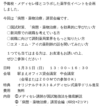
予備校・メディセレ様とコラボした薬学生イベントを企画
しました。
今回は「病態・薬物治療」講習会編です。
〇国試対策、「病態・薬物治療」を効果的に学びたい方
〇新潟県での就職を考えている方
〇就職に向けて調剤薬局業界をもっと知りたい方
〇エヌ・エム・アイの薬剤師の話を聞いてみたい方
１つでも当てはまる方は、お友達もお誘いの上、
ぜひご参加ください！
日時 １月３１日（日） １３：００～１６：３０
会場 駅まえオフィス貸会議室 中会議室
（会場またはＺＯＯＭでの参加ＯＫ）
特典 オリジナルテキスト＆メディセレ式薬学ドリル進呈
費用 無料
内容 ⓵メディセレ講師が国試勉強法を徹底解説
⓶「病態・薬物治療」講習会編（60分×2コマ）