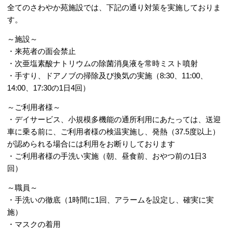
全てのさわやか苑施設では、下記の通り対策を実施しておりま
す。
～施設～
・来苑者の面会禁止
・次亜塩素酸ナトリウムの除菌消臭液を常時ミスト噴射
・手すり、ドアノブの掃除及び換気の実施（8:30、11:00、
14:00、17:30の1日4回）
～ご利用者様～
・デイサービス、小規模多機能の通所利用にあたっては、送迎
車に乗る前に、ご利用者様の検温実施し、発熱（37.5度以上）
が認められる場合には利用をお断りしております
・ご利用者様の手洗い実施（朝、昼食前、おやつ前の1日3
回）
～職員～
・手洗いの徹底（1時間に1回、アラームを設定し、確実に実
施）
・マスクの着用