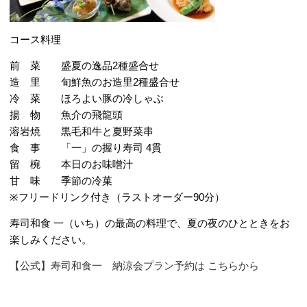
コース料理
前 菜 盛夏の逸品2種盛合せ
造 里 旬鮮魚のお造里2種盛合せ
冷 菜 ほろよい豚の冷しゃぶ
揚 物 魚介の飛龍頭
溶岩焼 黒毛和牛と夏野菜串
食 事 「一」の握り寿司 4貫
留 椀 本日のお味噌汁
甘 味 季節の冷菓
※フリードリンク付き（ラストオーダー90分）
寿司和食 一（いち）の最高の料理で、夏の夜のひとときをお
楽しみください。
【公式】寿司和食一 納涼会プラン予約は こちらから