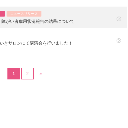
ニュースリリース
 障がい者雇用状況報告の結果について
いきいきサロンにて講演会を行いました！
1
2
»